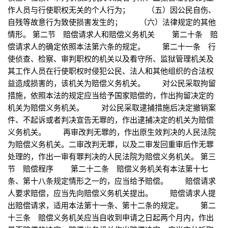
作人员与行使职权无关的个人行为； （五）因公民自伤、
自残等故意行为致使损害发生的； （六）法律规定的其他
情形。 第二节 赔偿请求人和赔偿义务机关 第二十条 赔
偿请求人的确定依照本法第六条的规定。 第二十一条 行
使侦查、检察、审判职权的机关以及看守所、监狱管理机关及
其工作人员在行使职权时侵犯公民、法人和其他组织的合法权
益造成损害的，该机关为赔偿义务机关。 对公民采取拘留
措施，依照本法的规定应当给予国家赔偿的，作出拘留决定的
机关为赔偿义务机关。 对公民采取逮捕措施后决定撤销案
件、不起诉或者判决宣告无罪的，作出逮捕决定的机关为赔偿
义务机关。 再审改判无罪的，作出原生效判决的人民法院
为赔偿义务机关。二审改判无罪，以及二审发回重审后作无罪
处理的，作出一审有罪判决的人民法院为赔偿义务机关。 第三
节 赔偿程序 第二十二条 赔偿义务机关有本法第十七
条、第十八条规定情形之一的，应当给予赔偿。 赔偿请求
人要求赔偿，应当先向赔偿义务机关提出。 赔偿请求人提
出赔偿请求，适用本法第十一条、第十二条的规定。 第二
十三条 赔偿义务机关应当自收到申请之日起两个月内，作出