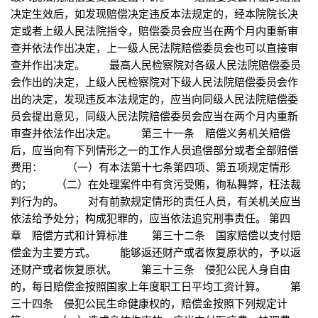
决定生效后，如发现赔偿决定违反本法规定的，经本院院长决
定或者上级人民法院指令，赔偿委员会应当在两个月内重新审
查并依法作出决定，上一级人民法院赔偿委员会也可以直接审
查并作出决定。 最高人民检察院对各级人民法院赔偿委员
会作出的决定，上级人民检察院对下级人民法院赔偿委员会作
出的决定，发现违反本法规定的，应当向同级人民法院赔偿委
员会提出意见，同级人民法院赔偿委员会应当在两个月内重新
审查并依法作出决定。 第三十一条 赔偿义务机关赔偿
后，应当向有下列情形之一的工作人员追偿部分或者全部赔偿
费用： （一）有本法第十七条第四项、第五项规定情形
的； （二）在处理案件中有贪污受贿，徇私舞弊，枉法裁
判行为的。 对有前款规定情形的责任人员，有关机关应当
依法给予处分；构成犯罪的，应当依法追究刑事责任。 第四
章 赔偿方式和计算标准 第三十二条 国家赔偿以支付赔
偿金为主要方式。 能够返还财产或者恢复原状的，予以返
还财产或者恢复原状。 第三十三条 侵犯公民人身自由
的，每日赔偿金按照国家上年度职工日平均工资计算。 第
三十四条 侵犯公民生命健康权的，赔偿金按照下列规定计