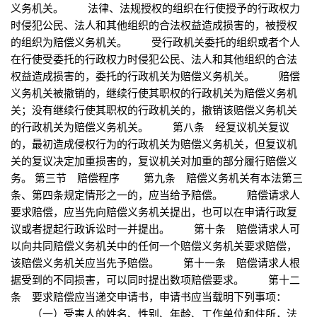
义务机关。 法律、法规授权的组织在行使授予的行政权力
时侵犯公民、法人和其他组织的合法权益造成损害的，被授权
的组织为赔偿义务机关。 受行政机关委托的组织或者个人
在行使受委托的行政权力时侵犯公民、法人和其他组织的合法
权益造成损害的，委托的行政机关为赔偿义务机关。 赔偿
义务机关被撤销的，继续行使其职权的行政机关为赔偿义务机
关；没有继续行使其职权的行政机关的，撤销该赔偿义务机关
的行政机关为赔偿义务机关。 第八条 经复议机关复议
的，最初造成侵权行为的行政机关为赔偿义务机关，但复议机
关的复议决定加重损害的，复议机关对加重的部分履行赔偿义
务。 第三节 赔偿程序 第九条 赔偿义务机关有本法第三
条、第四条规定情形之一的，应当给予赔偿。 赔偿请求人
要求赔偿，应当先向赔偿义务机关提出，也可以在申请行政复
议或者提起行政诉讼时一并提出。 第十条 赔偿请求人可
以向共同赔偿义务机关中的任何一个赔偿义务机关要求赔偿，
该赔偿义务机关应当先予赔偿。 第十一条 赔偿请求人根
据受到的不同损害，可以同时提出数项赔偿要求。 第十二
条 要求赔偿应当递交申请书，申请书应当载明下列事项：
（一）受害人的姓名、性别、年龄、工作单位和住所，法