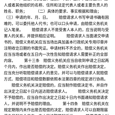
人或者其他组织的名称、住所和法定代表人或者主要负责人的
姓名、职务； （二）具体的要求、事实根据和理由；
（三）申请的年、月、日。 赔偿请求人书写申请书确有困
难的，可以委托他人代书；也可以口头申请，由赔偿义务机关
记入笔录。 赔偿请求人不是受害人本人的，应当说明与受
害人的关系，并提供相应证明。 赔偿请求人当面递交申请
书的，赔偿义务机关应当当场出具加盖本行政机关专用印章并
注明收讫日期的书面凭证。申请材料不齐全的，赔偿义务机关
应当当场或者在五日内一次性告知赔偿请求人需要补正的全部
内容。 第十三条 赔偿义务机关应当自收到申请之日起两
个月内，作出是否赔偿的决定。赔偿义务机关作出赔偿决定，
应当充分听取赔偿请求人的意见，并可以与赔偿请求人就赔偿
方式、赔偿项目和赔偿数额依照本法第四章的规定进行协商。
赔偿义务机关决定赔偿的，应当制作赔偿决定书，并自作
出决定之日起十日内送达赔偿请求人。 赔偿义务机关决定
不予赔偿的，应当自作出决定之日起十日内书面通知赔偿请求
人，并说明不予赔偿的理由。 第十四条 赔偿义务机关在
规定期限内未作出是否赔偿的决定，赔偿请求人可以自期限届