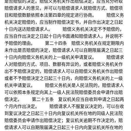
是否赔偿的决定。赔偿义务机关作出赔偿决定，应当充分听取
赔偿请求人的意见，并可以与赔偿请求人就赔偿方式、赔偿项
目和赔偿数额依照本法第四章的规定进行协商。 赔偿义务
机关决定赔偿的，应当制作赔偿决定书，并自作出决定之日起
十日内送达赔偿请求人。 赔偿义务机关决定不予赔偿的，
应当自作出决定之日起十日内书面通知赔偿请求人，并说明不
予赔偿的理由。 第二十四条 赔偿义务机关在规定期限内
未作出是否赔偿的决定，赔偿请求人可以自期限届满之日起三
十日内向赔偿义务机关的上一级机关申请复议。 赔偿请求
人对赔偿的方式、项目、数额有异议的，或者赔偿义务机关作
出不予赔偿决定的，赔偿请求人可以自赔偿义务机关作出赔偿
或者不予赔偿决定之日起三十日内，向赔偿义务机关的上一级
机关申请复议。 赔偿义务机关是人民法院的，赔偿请求人
可以依照本条规定向其上一级人民法院赔偿委员会申请作出赔
偿决定。 第二十五条 复议机关应当自收到申请之日起两
个月内作出决定。 赔偿请求人不服复议决定的，可以在收
到复议决定之日起三十日内向复议机关所在地的同级人民法院
赔偿委员会申请作出赔偿决定；复议机关逾期不作决定的，赔
偿请求人可以自期限届满之日起三十日内向复议机关所在地的