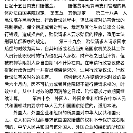
日起十五日内支付赔偿金。 赔偿费用预算与支付管理的具
体办法由国务院规定。 第五章 其他规定 第三十八条 人
民法院在民事诉讼、行政诉讼过程中，违法采取对妨害诉讼的
强制措施、保全措施或者对判决、裁定及其他生效法律文书执
行错误，造成损害的，赔偿请求人要求赔偿的程序，适用本法
刑事赔偿程序的规定。 第三十九条 赔偿请求人请求国家
赔偿的时效为两年，自其知道或者应当知道国家机关及其工作
人员行使职权时的行为侵犯其人身权、财产权之日起计算，但
被羁押等限制人身自由期间不计算在内。在申请行政复议或者
提起行政诉讼时一并提出赔偿请求的，适用行政复议法、行政
诉讼法有关时效的规定。 赔偿请求人在赔偿请求时效的最
后六个月内，因不可抗力或者其他障碍不能行使请求权的，时
效中止。从中止时效的原因消除之日起，赔偿请求时效期间继
续计算。 第四十条 外国人、外国企业和组织在中华人民
共和国领域内要求中华人民共和国国家赔偿的，适用本法。
外国人、外国企业和组织的所属国对中华人民共和国公
民、法人和其他组织要求该国国家赔偿的权利不予保护或者限
制的，中华人民共和国与该外国人、外国企业和组织的所属国