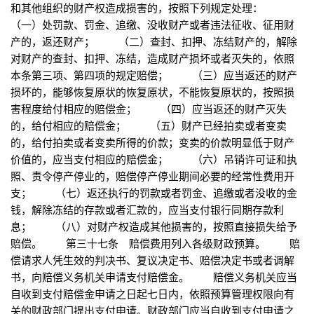
和其他组织的财产权造成损害的，按照下列规定处理：
（一）处罚款、罚金、追缴、没收财产或者违法征收、征用财
产的，返还财产； （二）查封、扣押、冻结财产的，解除
对财产的查封、扣押、冻结，造成财产损坏或者灭失的，依照
本条第三项、第四项的规定赔偿； （三）应当返还的财产
损坏的，能够恢复原状的恢复原状，不能恢复原状的，按照损
害程度给付相应的赔偿金； （四）应当返还的财产灭失
的，给付相应的赔偿金； （五）财产已经拍卖或者变卖
的，给付拍卖或者变卖所得的价款；变卖的价款明显低于财产
价值的，应当支付相应的赔偿金； （六）吊销许可证和执
照、责令停产停业的，赔偿停产停业期间必要的经常性费用开
支； （七）返还执行的罚款或者罚金、追缴或者没收的金
钱，解除冻结的存款或者汇款的，应当支付银行同期存款利
息； （八）对财产权造成其他损害的，按照直接损失给予
赔偿。 第三十七条 赔偿费用列入各级财政预算。 赔
偿请求人凭生效的判决书、复议决定书、赔偿决定书或者调解
书，向赔偿义务机关申请支付赔偿金。 赔偿义务机关应当
自收到支付赔偿金申请之日起七日内，依照预算管理权限向有
关的财政部门提出支付申请。财政部门应当自收到支付申请之