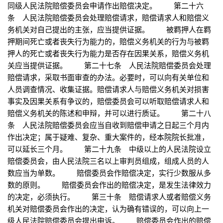
同级人民法院赔偿委员会申请作出赔偿决定。 第二十六
条 人民法院赔偿委员会处理赔偿请求，赔偿请求人和赔偿义
务机关对自己提出的主张，应当提供证据。 被羁押人在羁
押期间死亡或者丧失行为能力的，赔偿义务机关的行为与被羁
押人的死亡或者丧失行为能力是否存在因果关系，赔偿义务机
关应当提供证据。 第二十七条 人民法院赔偿委员会处理
赔偿请求，采取书面审查的办法。必要时，可以向有关单位和
人员调查情况、收集证据。赔偿请求人与赔偿义务机关对损害
事实及因果关系有争议的，赔偿委员会可以听取赔偿请求人和
赔偿义务机关的陈述和申辩，并可以进行质证。 第二十八
条 人民法院赔偿委员会应当自收到赔偿申请之日起三个月内
作出决定；属于疑难、复杂、重大案件的，经本院院长批准，
可以延长三个月。 第二十九条 中级以上的人民法院设立
赔偿委员会，由人民法院三名以上审判员组成，组成人员的人
数应当为单数。 赔偿委员会作赔偿决定，实行少数服从多
数的原则。 赔偿委员会作出的赔偿决定，是发生法律效力
的决定，必须执行。 第三十条 赔偿请求人或者赔偿义务
机关对赔偿委员会作出的决定，认为确有错误的，可以向上一
级人民法院赔偿委员会提出申诉。 赔偿委员会作出的赔偿