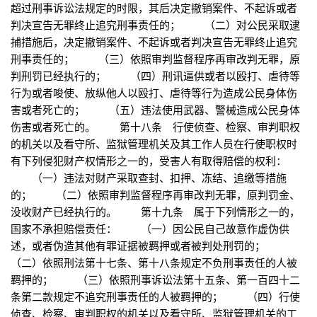
超过刑事诉讼法规定的时限，其后决定撤销案件、不起诉或者
判决宣告无罪终止追究刑事责任的； （二）对公民采取逮
捕措施后，决定撤销案件、不起诉或者判决宣告无罪终止追究
刑事责任的； （三）依照审判监督程序再审改判无罪，原
判刑罚已经执行的； （四）刑讯逼供或者以殴打、虐待等
行为或者唆使、放纵他人以殴打、虐待等行为造成公民身体伤
害或者死亡的； （五）违法使用武器、警械造成公民身体
伤害或者死亡的。 第十八条 行使侦查、检察、审判职权
的机关以及看守所、监狱管理机关及其工作人员在行使职权时
有下列侵犯财产权情形之一的，受害人有取得赔偿的权利：
（一）违法对财产采取查封、扣押、冻结、追缴等措施
的； （二）依照审判监督程序再审改判无罪，原判罚金、
没收财产已经执行的。 第十九条 属于下列情形之一的，
国家不承担赔偿责任： （一）因公民自己故意作虚伪供
述，或者伪造其他有罪证据被羁押或者被判处刑罚的；
（二）依照刑法第十七条、第十八条规定不负刑事责任的人被
羁押的； （三）依照刑事诉讼法第十五条、第一百四十二
条第二款规定不追究刑事责任的人被羁押的； （四）行使
侦查、检察、审判职权的机关以及看守所、监狱管理机关的工