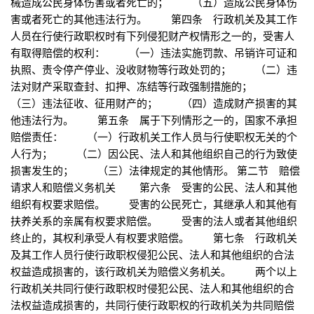
械造成公民身体伤害或者死亡的； （五）造成公民身体伤
害或者死亡的其他违法行为。 第四条 行政机关及其工作
人员在行使行政职权时有下列侵犯财产权情形之一的，受害人
有取得赔偿的权利： （一）违法实施罚款、吊销许可证和
执照、责令停产停业、没收财物等行政处罚的； （二）违
法对财产采取查封、扣押、冻结等行政强制措施的；
（三）违法征收、征用财产的； （四）造成财产损害的其
他违法行为。 第五条 属于下列情形之一的，国家不承担
赔偿责任： （一）行政机关工作人员与行使职权无关的个
人行为； （二）因公民、法人和其他组织自己的行为致使
损害发生的； （三）法律规定的其他情形。 第二节 赔偿
请求人和赔偿义务机关 第六条 受害的公民、法人和其他
组织有权要求赔偿。 受害的公民死亡，其继承人和其他有
扶养关系的亲属有权要求赔偿。 受害的法人或者其他组织
终止的，其权利承受人有权要求赔偿。 第七条 行政机关
及其工作人员行使行政职权侵犯公民、法人和其他组织的合法
权益造成损害的，该行政机关为赔偿义务机关。 两个以上
行政机关共同行使行政职权时侵犯公民、法人和其他组织的合
法权益造成损害的，共同行使行政职权的行政机关为共同赔偿