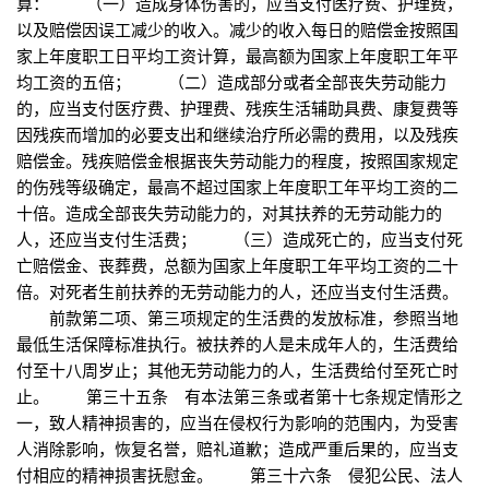
算： （一）造成身体伤害的，应当支付医疗费、护理费，
以及赔偿因误工减少的收入。减少的收入每日的赔偿金按照国
家上年度职工日平均工资计算，最高额为国家上年度职工年平
均工资的五倍； （二）造成部分或者全部丧失劳动能力
的，应当支付医疗费、护理费、残疾生活辅助具费、康复费等
因残疾而增加的必要支出和继续治疗所必需的费用，以及残疾
赔偿金。残疾赔偿金根据丧失劳动能力的程度，按照国家规定
的伤残等级确定，最高不超过国家上年度职工年平均工资的二
十倍。造成全部丧失劳动能力的，对其扶养的无劳动能力的
人，还应当支付生活费； （三）造成死亡的，应当支付死
亡赔偿金、丧葬费，总额为国家上年度职工年平均工资的二十
倍。对死者生前扶养的无劳动能力的人，还应当支付生活费。
前款第二项、第三项规定的生活费的发放标准，参照当地
最低生活保障标准执行。被扶养的人是未成年人的，生活费给
付至十八周岁止；其他无劳动能力的人，生活费给付至死亡时
止。 第三十五条 有本法第三条或者第十七条规定情形之
一，致人精神损害的，应当在侵权行为影响的范围内，为受害
人消除影响，恢复名誉，赔礼道歉；造成严重后果的，应当支
付相应的精神损害抚慰金。 第三十六条 侵犯公民、法人