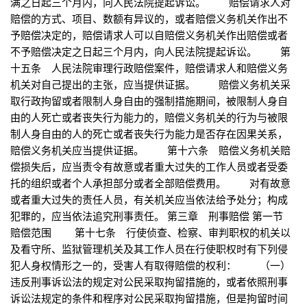
满之日起三个月内，向人民法院提起诉讼。 赔偿请求人对
赔偿的方式、项目、数额有异议的，或者赔偿义务机关作出不
予赔偿决定的，赔偿请求人可以自赔偿义务机关作出赔偿或者
不予赔偿决定之日起三个月内，向人民法院提起诉讼。 第
十五条 人民法院审理行政赔偿案件，赔偿请求人和赔偿义务
机关对自己提出的主张，应当提供证据。 赔偿义务机关采
取行政拘留或者限制人身自由的强制措施期间，被限制人身自
由的人死亡或者丧失行为能力的，赔偿义务机关的行为与被限
制人身自由的人的死亡或者丧失行为能力是否存在因果关系，
赔偿义务机关应当提供证据。 第十六条 赔偿义务机关赔
偿损失后，应当责令有故意或者重大过失的工作人员或者受委
托的组织或者个人承担部分或者全部赔偿费用。 对有故意
或者重大过失的责任人员，有关机关应当依法给予处分；构成
犯罪的，应当依法追究刑事责任。 第三章 刑事赔偿 第一节
赔偿范围 第十七条 行使侦查、检察、审判职权的机关以
及看守所、监狱管理机关及其工作人员在行使职权时有下列侵
犯人身权情形之一的，受害人有取得赔偿的权利： （一）
违反刑事诉讼法的规定对公民采取拘留措施的，或者依照刑事
诉讼法规定的条件和程序对公民采取拘留措施，但是拘留时间